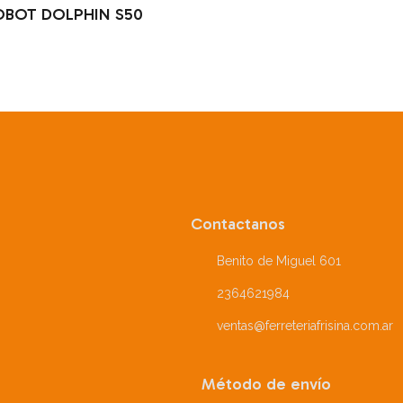
OBOT DOLPHIN S50
Contactanos
Benito de Miguel 601
2364621984
ventas@ferreteriafrisina.com.ar
Método de envío