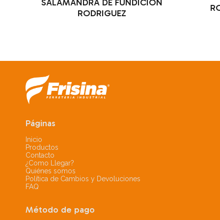
SALAMANDRA DE FUNDICION
R
RODRIGUEZ
Páginas
Inicio
Productos
Contacto
¿Como Llegar?
Quiénes somos
Política de Cambios y Devoluciones
FAQ
Método de pago