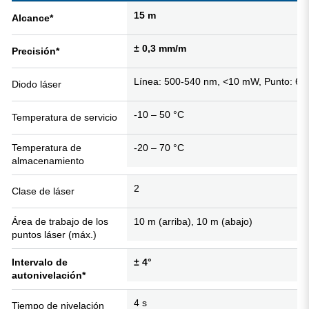
15
m
Alcance*
± 0,3 mm/m
Precisión*
Línea: 500-540 nm, <10 mW, Punto: 6
Diodo láser
-10 – 50
°C
Temperatura de servicio
Temperatura de
-20 – 70
°C
almacenamiento
2
Clase de láser
Área de trabajo de los
10 m (arriba), 10 m (abajo)
puntos láser (máx.)
Intervalo de
± 4°
autonivelación*
4
s
Tiempo de nivelación