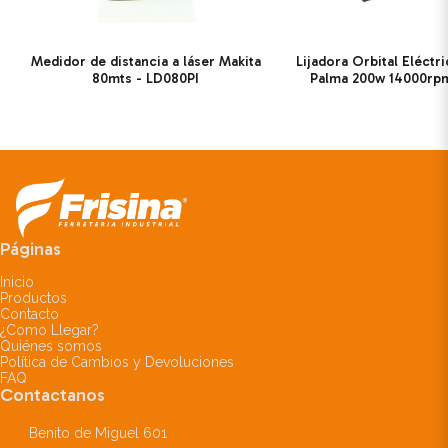
Medidor de distancia a láser Makita
Lijadora Orbital Eléctr
80mts - LD080PI
Palma 200w 14000rp
Páginas
Inicio
Productos
Contacto
¿Como Llegar?
Quiénes somos
Política de Cambios y Devoluciones
FAQ
Contactanos
Benito de Miguel 601